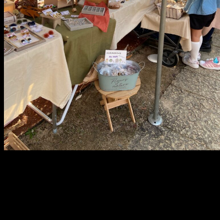
メ
イ
ン
コ
ン
テ
ン
ツ
へ
移
動