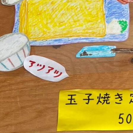
ツ
へ
移
動