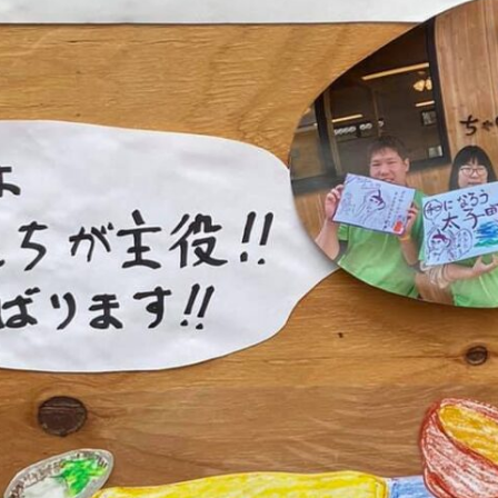
メ
イ
ン
コ
ン
テ
ン