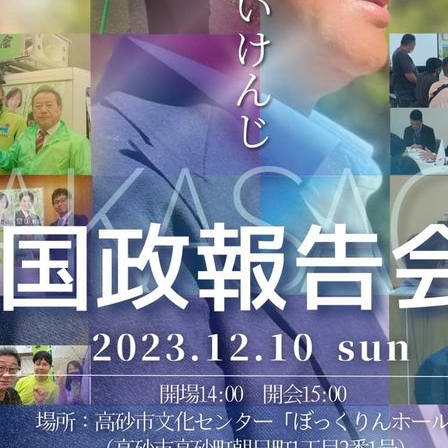
メ
イ
ン
コ
ン
テ
ン
ツ
へ
移
動