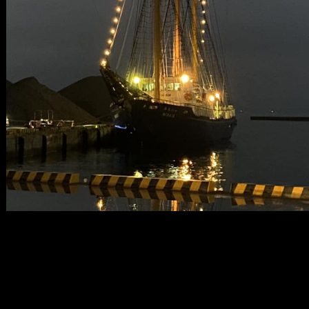
メ
イ
ン
コ
ン
テ
ン
ツ
へ
移
動