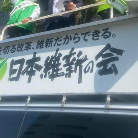
メ
イ
ン
コ
ン
テ
ン
ツ
へ
移
動