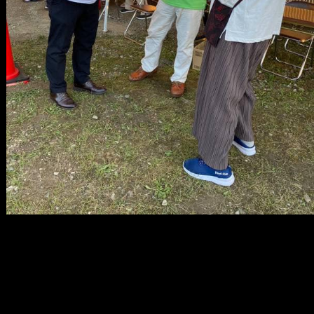
メ
イ
ン
コ
ン
テ
ン
ツ
へ
移
動