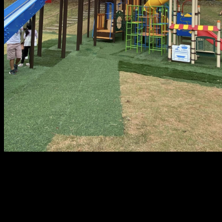
メ
イ
ン
コ
ン
テ
ン
ツ
へ
移
動