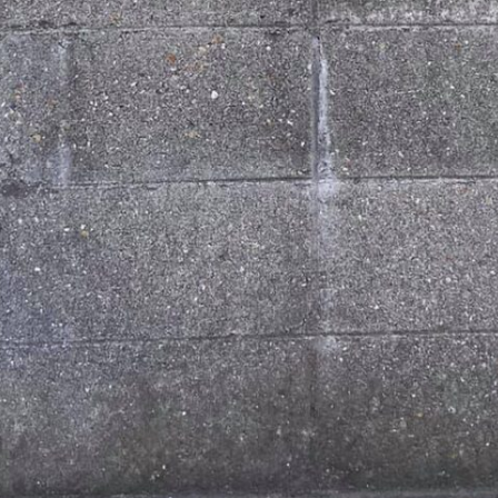
ツ
へ
移
動