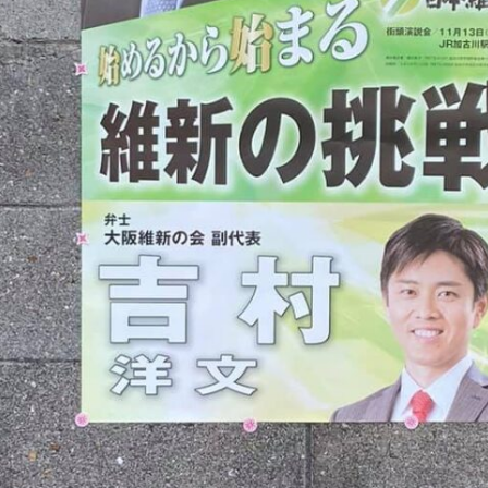
メ
イ
ン
コ
ン
テ
ン