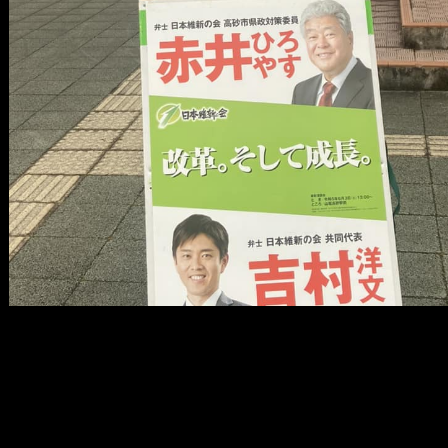
メ
イ
ン
コ
ン
テ
ン
ツ
へ
移
動