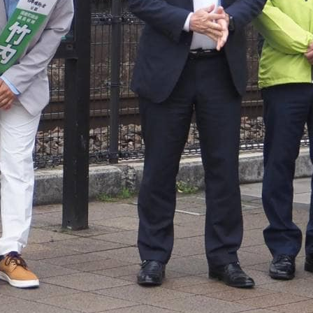
メ
イ
ン
コ
ン
テ
ン
ツ
へ
移
動