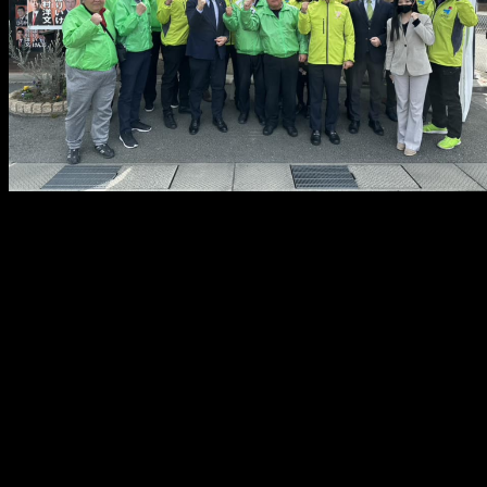
メ
イ
ン
コ
ン
テ
ン
ツ
へ
移
動