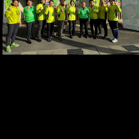
メ
イ
ン
コ
ン
テ
ン
ツ
へ
移
動