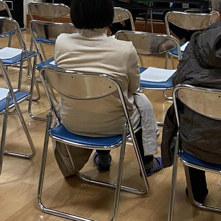
メ
イ
ン
コ
ン
テ
ン
ツ
へ
移
動