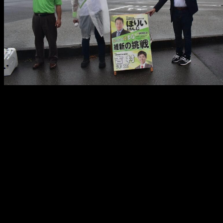
メ
イ
ン
コ
ン
テ
ン
ツ
へ
移
動