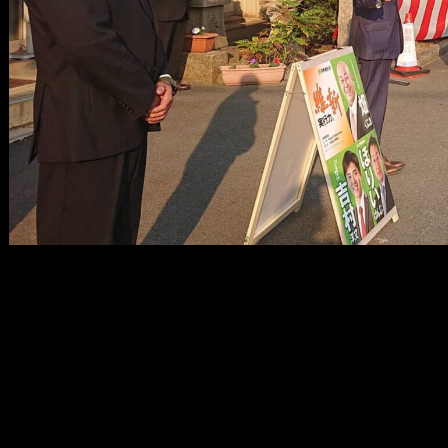
メ
イ
ン
コ
ン
テ
ン
ツ
へ
移
動