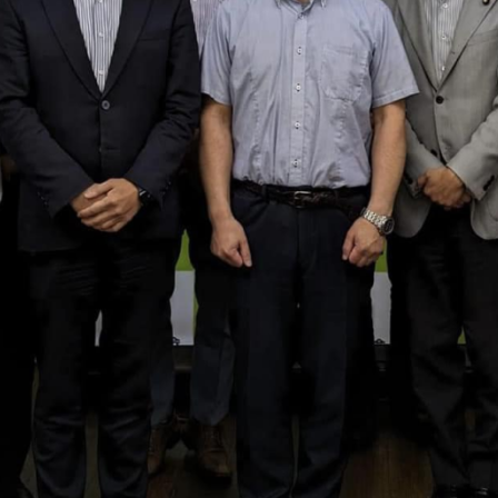
メ
イ
ン
コ
ン
テ
ン
ツ
へ
移
動