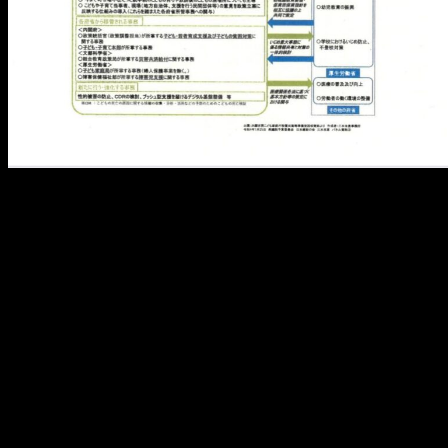
メ
イ
ン
コ
ン
テ
ン
ツ
へ
移
動