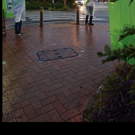
メ
イ
ン
コ
ン
テ
ン
ツ
へ
移
動