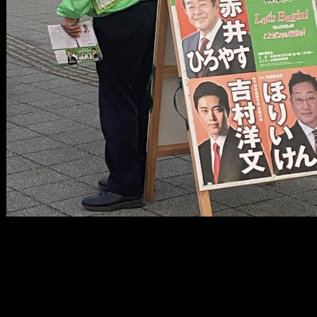
メ
イ
ン
コ
ン
テ
ン
ツ
へ
移
動