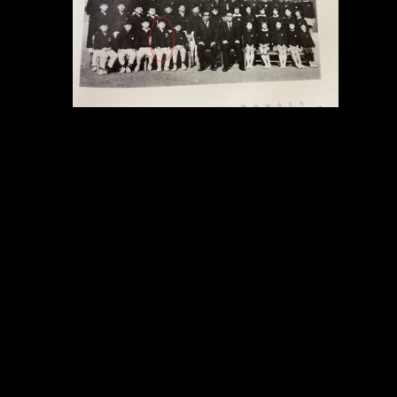
メ
イ
ン
コ
ン
テ
ン
ツ
へ
移
動