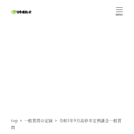
メ
イ
MENU
ン
コ
ン
テ
ン
ツ
へ
移
動
top
一般質問の記録
令和5年9月高砂市定例議会一般質
問