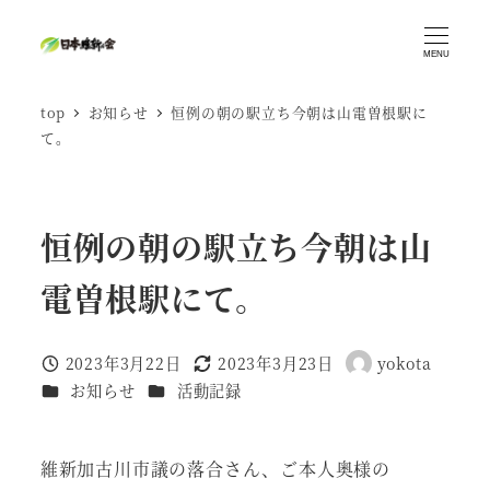
メ
イ
MENU
ン
top
お知らせ
恒例の朝の駅立ち今朝は山電曽根駅に
コ
て。
ン
テ
ン
恒例の朝の駅立ち今朝は山
ツ
へ
電曽根駅にて。
移
動
2023年3月22日
2023年3月23日
yokota
投稿日
更新日
著
カテゴリー
カテゴリー
お知らせ
活動記録
者
維新加古川市議の落合さん、ご本人奥様の