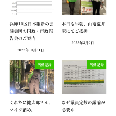
兵庫10区日本維新の会
本日も早朝、山電荒井
議員団の国政・市政報
駅にてご挨拶
告会のご案内
2023年3月9日
投稿日
2022年10月31日
投稿日
活動記録
活動記録
くれたに健太郎さん、
なぜ議員定数の議論が
マイク納め。
必要か