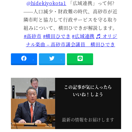
@hidekiyokota1
「広域連携」って何?
——人口減少・財政難の時代、高砂市が近
隣市町と協力して行政サービスを守る取り
組みについて、横田ひできが解説します。
#高砂市
#横田ひでき
#広域連携
♬ オリジ
ナル楽曲 – 高砂市議会議員 横田ひでき
-
-
この記事が気に入ったら
いいね！しよう
最新の情報をお届けします