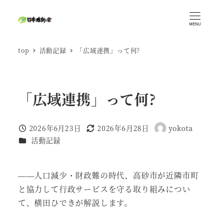
メ
イ
MENU
ン
top
活動記録
「広域連携」って何?
コ
ン
テ
ン
「広域連携」って何?
ツ
へ
2026年6月23日
2026年6月28日
yokota
移
投稿日
更新日
著
カテゴリー
活動記録
者
動
——人口減少・財政難の時代、高砂市が近隣市町
と協力して行政サービスを守る取り組みについ
て、横田ひできが解説します。