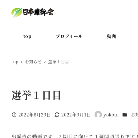
メ
イ
ン
コ
top
プロフィール
動画
ン
テ
ン
top
お知らせ
選挙１日目
ツ
へ
移
選挙１日目
動
カテゴ
2022年8月29日
2022年9月1日
yokota
お
投稿日
更新日
著
者
出発時の動画です。２期目に向けて１週間頑張ります