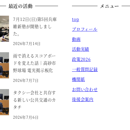
最近の活動
メニュー
7月12日(日)第5回兵庫
top
維新塾が開塾しまし
プロフィール
た。
動画
2026年7月14日
活動実績
雨で消えるスコアボー
政策2026
ドを変えた話｜高砂市
一般質問記録
野球場 電光掲示板化
機関紙
2026年7月7日
お問い合わせ
タクシー会社と共存す
後援会案内
る新しい公共交通のカ
タチ
2026年7月6日