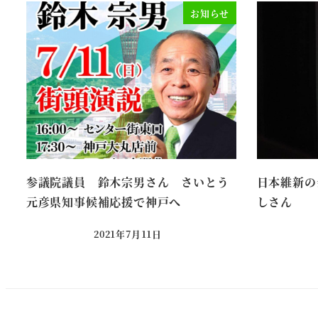
お知らせ
参議院議員 鈴木宗男さん さいとう
日本維新の
元彦県知事候補応援で神戸へ
しさん
2021年7月11日
投稿日