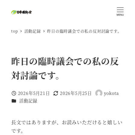
メ
イ
MENU
ン
top
活動記録
昨日の臨時議会での私の反対討論です。
コ
ン
テ
ン
昨日の臨時議会での私の反
ツ
対討論です。
へ
移
動
2026年5月21日
2026年5月25日
yokota
投稿日
更新日
著
カテゴリー
活動記録
者
長文ではありますが、お読みいただけると嬉しい
です。