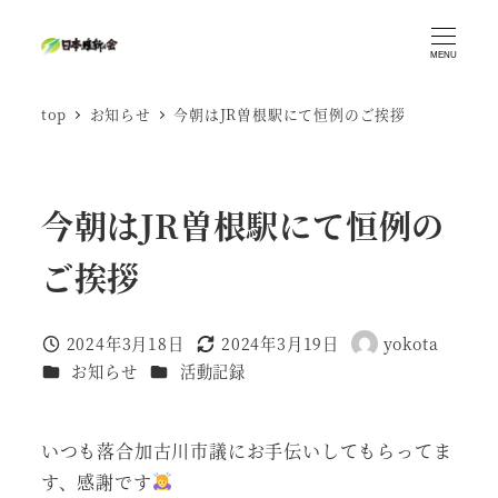
メ
イ
MENU
ン
top
お知らせ
今朝はJR曽根駅にて恒例のご挨拶
コ
ン
テ
ン
今朝はJR曽根駅にて恒例の
ツ
ご挨拶
へ
移
動
2024年3月18日
2024年3月19日
yokota
投稿日
更新日
著
カテゴリー
カテゴリー
お知らせ
活動記録
者
いつも落合加古川市議にお手伝いしてもらってま
す、感謝です