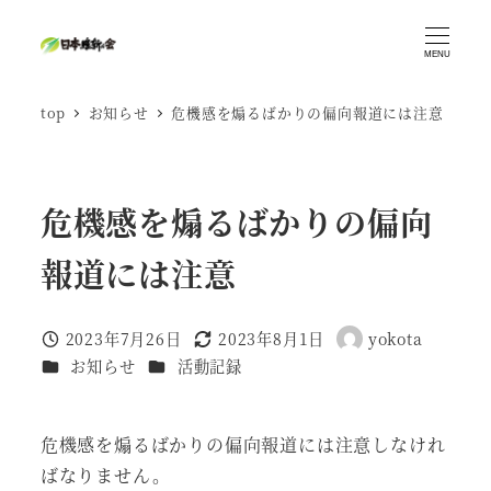
メ
イ
MENU
ン
top
お知らせ
危機感を煽るばかりの偏向報道には注意
コ
ン
テ
ン
危機感を煽るばかりの偏向
ツ
報道には注意
へ
移
動
2023年7月26日
2023年8月1日
yokota
投稿日
更新日
著
カテゴリー
カテゴリー
お知らせ
活動記録
者
危機感を煽るばかりの偏向報道には注意しなけれ
ばなりません。