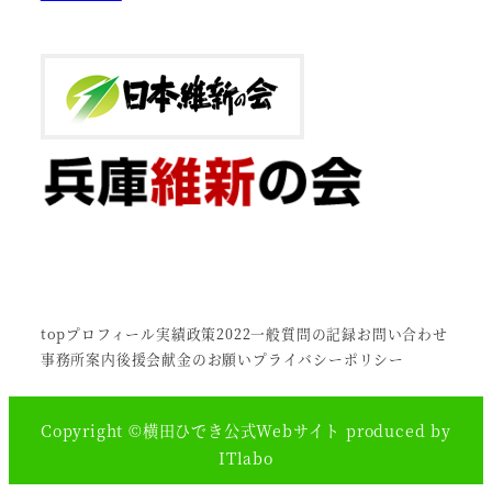
top
プロフィール
実績
政策2022
一般質問の記録
お問い合わせ
事務所案内
後援会
献金のお願い
プライバシーポリシー
Copyright ©
横田ひでき公式Webサイト
produced by
ITlabo