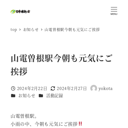
メ
イ
MENU
ン
top
お知らせ
山電曽根駅今朝も元気にご挨拶
コ
ン
テ
ン
山電曽根駅今朝も元気にご
ツ
挨拶
へ
移
動
2024年2月22日
2024年2月27日
yokota
投稿日
更新日
著
カテゴリー
カテゴリー
お知らせ
活動記録
者
山電曽根駅。
小雨の中、今朝も元気にご挨拶