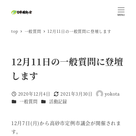
メ
イ
MENU
ン
top
一般質問
12月11日の一般質問に登壇します
コ
ン
テ
ン
12月11日の一般質問に登壇
ツ
します
へ
移
動
2020年12月4日
2021年3月30日
yokota
投稿日
更新日
著
カテゴリー
カテゴリー
一般質問
活動記録
者
12月7日(月)から高砂市定例市議会が開催されま
す。