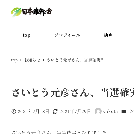
メ
イ
ン
コ
top
プロフィール
動画
ン
テ
ン
top
お知らせ
さいとう元彦さん、当選確実!!
ツ
へ
移
さいとう元彦さん、当選確実
動
カテゴ
2021年7月18日
2021年7月29日
yokota
お
投稿日
更新日
著
者
さいとう元彦さん、当選確実となりました。