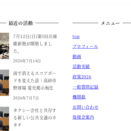
最近の活動
メニュー
7月12日(日)第5回兵庫
top
維新塾が開塾しまし
プロフィール
た。
動画
2026年7月14日
活動実績
雨で消えるスコアボー
政策2026
ドを変えた話｜高砂市
一般質問記録
野球場 電光掲示板化
機関紙
2026年7月7日
お問い合わせ
タクシー会社と共存す
後援会案内
る新しい公共交通のカ
タチ